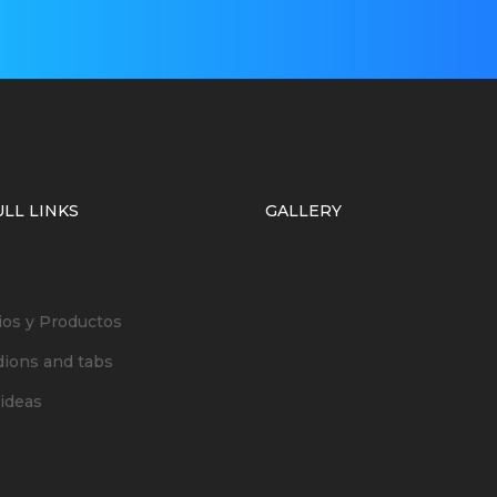
LL LINKS
GALLERY
ios y Productos
dions and tabs
ideas