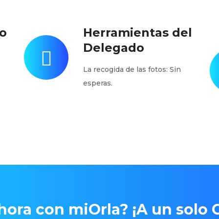
o
Herramientas del
Delegado
La recogida de las fotos: Sin
esperas.
ora con miOrla? ¡A un solo C