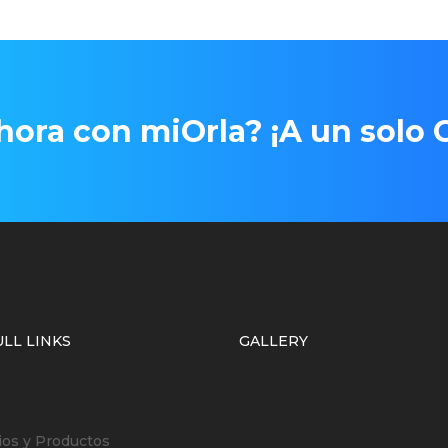
ora con miOrla? ¡A un solo C
LL LINKS
GALLERY
ios y Productos