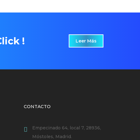
lick !
Leer Más
CONTACTO
Empecinado 64, local 7, 28936,
Móstoles, Madrid.