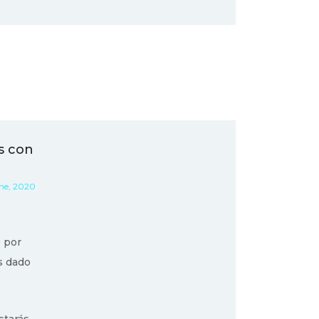
os con
Ene, 2020
 por
s dado