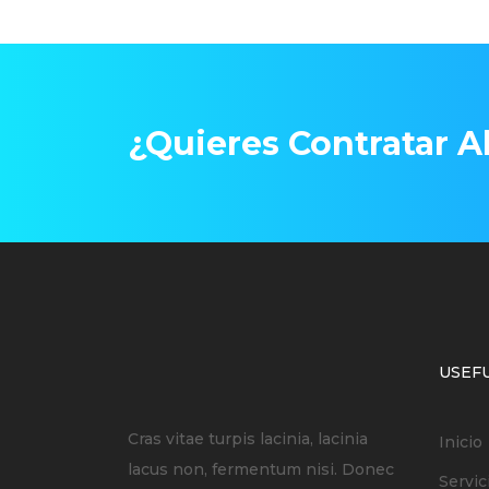
¿Quieres Contratar Ah
USEFU
Cras vitae turpis lacinia, lacinia
Inicio
lacus non, fermentum nisi. Donec
Servic