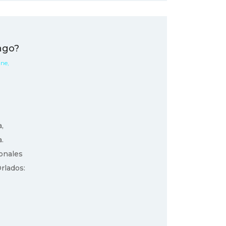
ngo?
Ene,
,
.
onales
rlados: