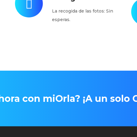
La recogida de las fotos: Sin
esperas.
ora con miOrla? ¡A un solo C