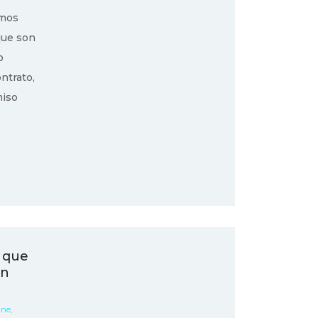
emos
que son
o
ntrato,
miso
 que
an
Ene,