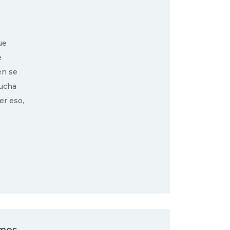
ue
e
én se
mucha
er eso,