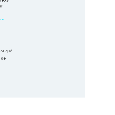
amos
ar
Ene,
or qué
 de