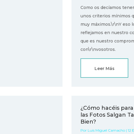
Como os decíamos ten
unos criterios mínimos 
muy máximos.\r\nY eso l
reflejamos en nuestro co
que es nuestro compro
con\r\nvosotros.
Leer Más
¿Cómo hacéis para
las Fotos Salgan T
Bien?
Por Luis Miguel Camacho | 12 